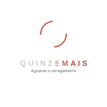
ele pode te auxiliar
14/03/2025
0 Comments
O Pix por Aproximação é a mais recente evolução do
sistema de pagamentos instantâneos. Com essa ino
vação, os usuários podem realizar transações financ
eiras apenas aproximando o celular de um terminal c
ompatível, sem a
Detalhes
Q
U
I
N
Z
E
M
A
I
S
Aguarde o carregamento