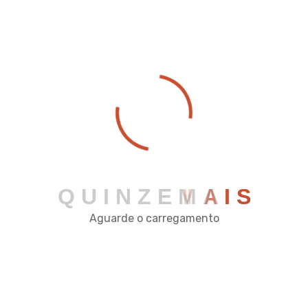
QUINZE AUTOMAÇÃO
COMERCIAL
Q
U
I
N
Z
E
M
A
I
S
Aguarde o carregamento
Rua José da Cruz Reis, 122 - Pç Mário Del Giudice -
Viçosa - MG
comercial@quinzeautomacao.com.br
(31) 2342-2034