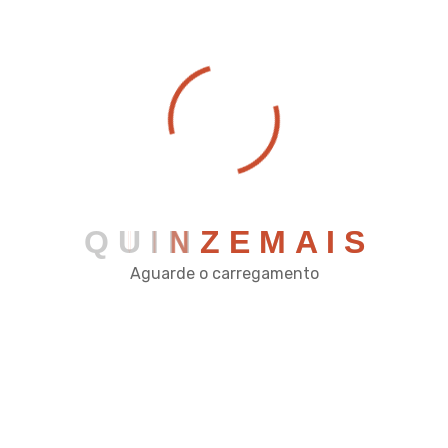
Vamos Conversar
Q
U
I
N
Z
E
M
A
I
S
Aguarde o carregamento
Enviar