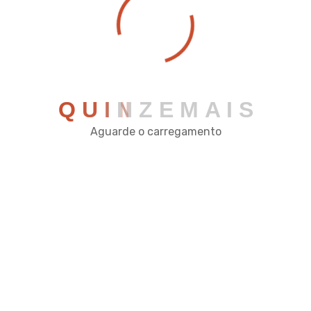
Rua José da Cruz Reis, 122 - Pç Mário Del Giudice -
Viçosa - MG
comercial@quinzeautomacao.com.br
(31) 2342-2034
Q
U
I
N
Z
E
M
A
I
S
Aguarde o carregamento
Sabe o que mais nos motiva? Fornecer
ferramentas que realmente podem fazer toda
a diferença na gestão da sua empresa,
aumentando os lucros e proporcionando
possibilidade de crescimento sustentável.