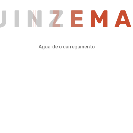
U
I
N
Z
E
M
Aguarde o carregamento
utique, Agropecuária