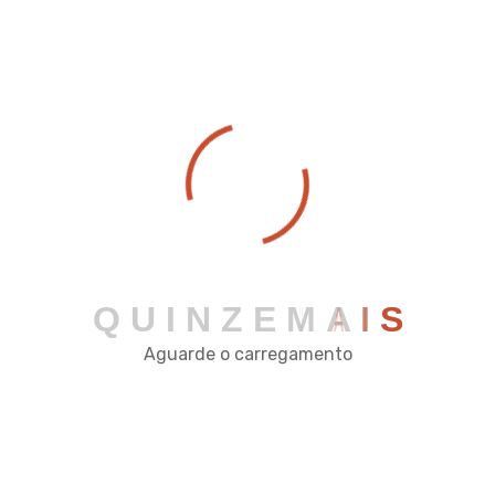
QUINZE AUTOMAÇÃO
COMERCIAL
Rua José da Cruz Reis, 122 - Pç Mário Del Giudice -
Viçosa - MG
comercial@quinzeautomacao.com.br
(31) 2342-2034
Q
U
I
N
Z
E
M
A
I
S
Aguarde o carregamento