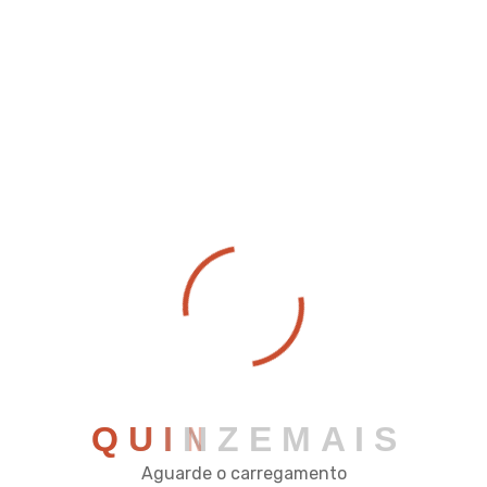
COMERCIAL
Rua José da Cruz Reis, 122 - Pç Mário Del Giudice -
Viçosa - MG
comercial@quinzeautomacao.com.br
(31) 2342-2034
Q
U
I
N
Z
E
M
A
I
S
Aguarde o carregamento