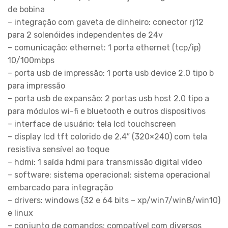
de bobina
– integração com gaveta de dinheiro: conector rj12
para 2 solenóides independentes de 24v
– comunicação: ethernet: 1 porta ethernet (tcp/ip)
10/100mbps
– porta usb de impressão: 1 porta usb device 2.0 tipo b
para impressão
– porta usb de expansão: 2 portas usb host 2.0 tipo a
para módulos wi-fi e bluetooth e outros dispositivos
– interface de usuário: tela lcd touchscreen
– display lcd tft colorido de 2.4″ (320×240) com tela
resistiva sensível ao toque
– hdmi: 1 saída hdmi para transmissão digital vídeo
– software: sistema operacional: sistema operacional
embarcado para integração
– drivers: windows (32 e 64 bits – xp/win7/win8/win10)
e linux
– conjunto de comandos: compatível com diversos