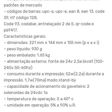
padrões de mercado
– códigos de barras: upc-a, upc-e, ean 8, ean 13, code
39, itf código 128,
Code 93, codabar, entrelaçado 2 de 5, qr-code e
pdf417.
Características gerais:
– dimensões: 221 mm x 144 mm x 155 mm (p x a x l)
– peso líquido: 930 g
– peso embalado: 1,65 kg
– alimentação externa: fonte de 24v 2,5a bivolt (100-
240v 50-60hz)
– consumo durante a impressão: 52w(2,2a) durante a
impressão. 1,7w(70ma) modo stand-by
– capacidade de acionamento do gaveteiro: 2
solenoides de 24vdc 1a
– temperatura de operação: 0 a 40° c
– umidade em operação: 5% a 90% u.R.