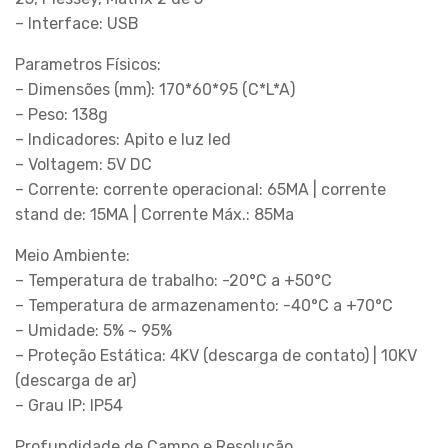
– Interface: USB
Parametros Físicos:
– Dimensões (mm): 170*60*95 (C*L*A)
– Peso: 138g
– Indicadores: Apito e luz led
– Voltagem: 5V DC
– Corrente: corrente operacional: 65MA | corrente
stand de: 15MA | Corrente Máx.: 85Ma
Meio Ambiente:
– Temperatura de trabalho: -20°C a +50°C
– Temperatura de armazenamento: -40°C a +70°C
– Umidade: 5% ~ 95%
– Proteção Estática: 4KV (descarga de contato) | 10KV
(descarga de ar)
– Grau IP: IP54
Profundidade de Campo e Resolução