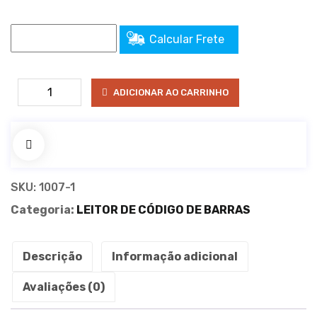
Calcular Frete
LEITOR
ADICIONAR AO CARRINHO
DE
COD.
DE
BARRAS
USB
SKU:
1007-1
C/FIO
Categoria:
LEITOR DE CÓDIGO DE BARRAS
BRAZIL-
PC
BPC-
Descrição
Informação adicional
B004A-
1D
Avaliações (0)
quantidade