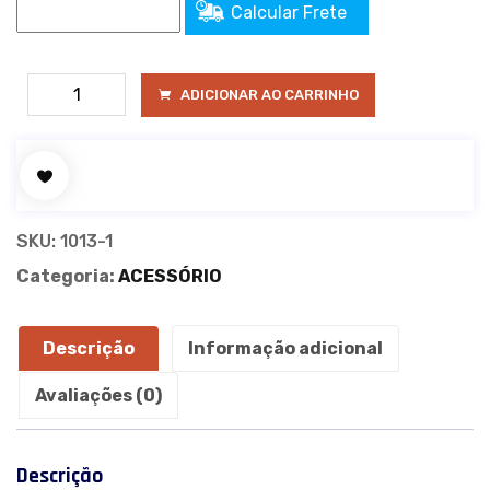
Calcular Frete
MOUSE
ADICIONAR AO CARRINHO
PAD
QUINZE
AUTOMAÇÃO
18CM
x
SKU:
1013-1
22CM
Categoria:
ACESSÓRIO
x
0.3CM
AZUL
Descrição
Informação adicional
quantidade
Avaliações (0)
Descrição