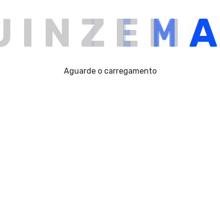
U
I
N
Z
E
M
Aguarde o carregamento