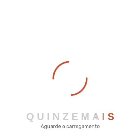
Rua José da Cruz Reis, 122 - Pç Mário Del Giudice -
Viçosa - MG
comercial@quinzeautomacao.com.br
(31) 2342-2034
Q
U
I
N
Z
E
M
A
I
S
Aguarde o carregamento