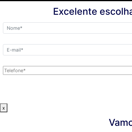
Excelente escolh
x
Vamo