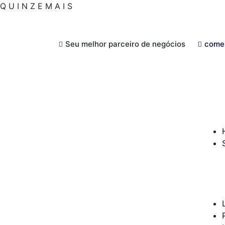
Q
U
I
N
Z
E
M
A
I
S
Seu melhor parceiro de negócios
come