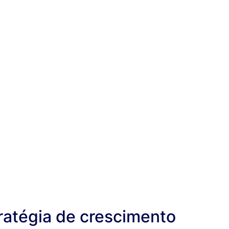
eficácia - Quinze Automação
Você está aqui!
Home
Tag: eficácia
ratégia de crescimento