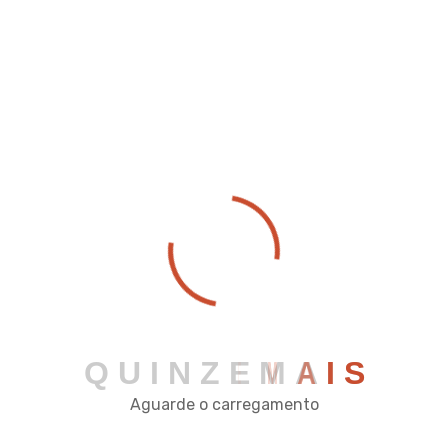
Rua José da Cruz Reis, 122 - Pç Mário Del Giudice -
Viçosa - MG
comercial@quinzeautomacao.com.br
(31) 2342-2034
Q
U
I
N
Z
E
M
A
I
S
Aguarde o carregamento