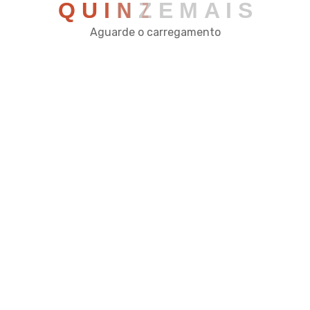
Q
U
I
N
Z
E
M
A
I
S
Aguarde o carregamento