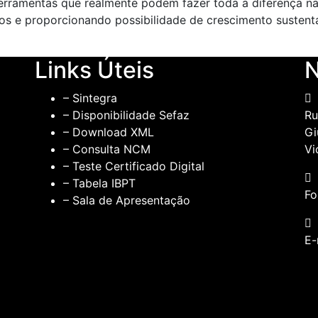
ferramentas que realmente podem fazer toda a diferença n
ros e proporcionando possibilidade de crescimento sustentá
Links Úteis
N
– Sintegra
– Disponibilidade Sefaz
Ru
– Download XML
Gi
– Consulta NCM
Vi
– Teste Certificado Digital
– Tabela IBPT
Fo
– Sala de Apresentação
E-