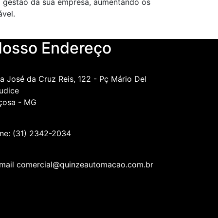
a gestão da sua empresa, aumentando os
vel.
osso Endereço
a José da Cruz Reis, 122 - Pç Mário Del
udice
çosa - MG
ne: (31) 2342-2034
mail comercial@quinzeautomacao.com.br