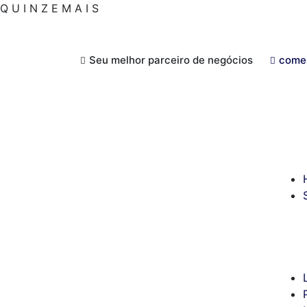
Q
U
I
N
Z
E
M
A
I
S
Seu melhor parceiro de negócios
come