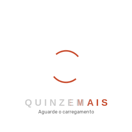
Rua José da Cruz Reis, 122 - Pç Mário Del Giudice -
Viçosa - MG
comercial@quinzeautomacao.com.br
(31) 2342-2034
Q
U
I
N
Z
E
M
A
I
S
Aguarde o carregamento