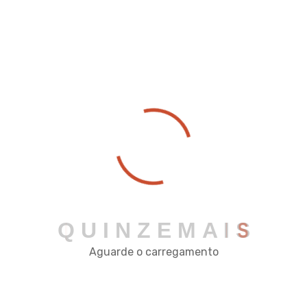
Viçosa - MG
comercial@quinzeautomacao.com.br
(31) 2342-2034
Q
U
I
N
Z
E
M
A
I
S
Aguarde o carregamento