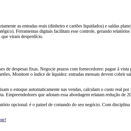
amente as entradas reais (dinheiro e cartões liquidados) e saídas planej
ratégico). Ferramentas digitais facilitam esse controle, gerando relatór
s que viram desperdício.
ses de despesas fixas. Negocie prazos com fornecedores: pague à vista p
rtões. Monitore o índice de liquidez: entradas mensais devem cobrir sa
aixam o estoque automaticamente nas vendas, calculam o custo real por 
eceita. Empreendedores que adotam essa abordagem relatam redução de 2
latório opcional: é o painel de comando do seu negócio. Com disciplina
nte!