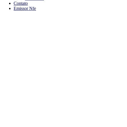
Contato
Emissor Nfe
Fluxo de caixa no varejo: Sobreviva à in
Você está aqui!
Home
Gestão
Fluxo de caixa no varejo: Sobreviva à inflação