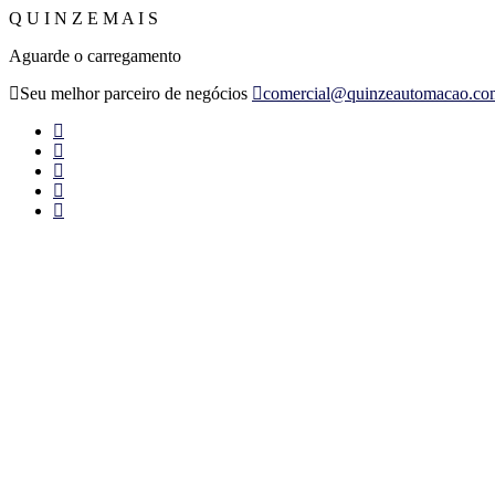
Q
U
I
N
Z
E
M
A
I
S
Aguarde o carregamento
Seu melhor parceiro de negócios
comercial@quinzeautomacao.co