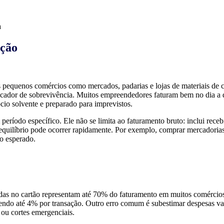
ação
os pequenos comércios como mercados, padarias e lojas de materiais de
ndicador de sobrevivência. Muitos empreendedores faturam bem no dia a
ócio solvente e preparado para imprevistos.
 período específico. Ele não se limita ao faturamento bruto: inclui rec
esequilíbrio pode ocorrer rapidamente. Por exemplo, comprar mercadori
o esperado.
das no cartão representam até 70% do faturamento em muitos comércio
rdendo até 4% por transação. Outro erro comum é subestimar despesas v
 ou cortes emergenciais.