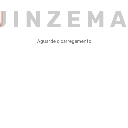
U
I
N
Z
E
M
Aguarde o carregamento