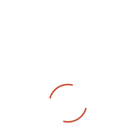
, mas da estratégia
 difíceis não apostam na sorte. Elas criam estratégias só
ente, estão preparadas para qualquer cenário.
o seu negócio, precisa agir agora. Avalie seus processos, v
sas a se prepararem para crescer, oferecendo soluções que
. Não espere as dificuldades aparecerem para buscar soluçõe
nte da concorrência!