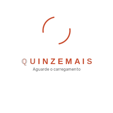
passam despercebidos.
Passo 5: Crie uma Rotina
Estabeleça horários para conferência.
Pode ser no fim do expediente, pode ser
no fim do dia. O importante é fazer
sempre no mesmo horário, da mesma
forma.
Q
U
I
N
Z
E
M
A
I
S
Quando a rotina é clara, fica mais fácil
Aguarde o carregamento
encontrar problemas e mais difícil para
eles passarem despercebidos.
O Papel da Tecnologia
Caixa que não fecha é, na maioria das