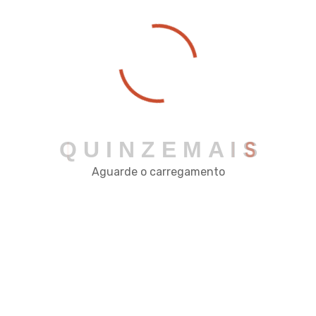
Como otimizar o capital de giro no var
ejo
06/04/2026
0 Comments
A gestão financeira de um pequeno ou médio comér
Q
U
I
N
Z
E
M
A
I
S
cio vai muito além do simples registro de entradas e
saídas. Um dos conceitos mais críticos para a sobrevi
Aguarde o carregamento
vência de mercados, padarias e petshops é
Detalhes
Por que seu lucro some no estoque?