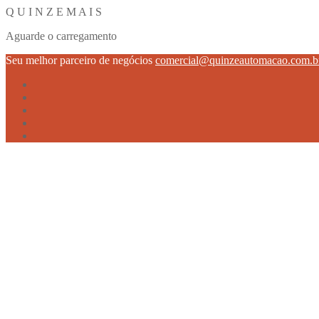
Q
U
I
N
Z
E
M
A
I
S
Aguarde o carregamento
Seu melhor parceiro de negócios
comercial@quinzeautomacao.com.b