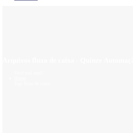
Arquivos fluxo de caixa - Quinze Automaç
Você está aqui!
Home
Tag: fluxo de caixa