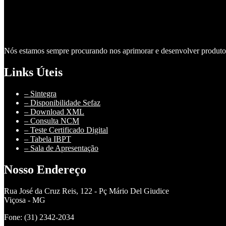
Nós estamos sempre procurando nos aprimorar e desenvolver produtos 
Links Úteis
– Sintegra
– Disponibilidade Sefaz
– Download XML
– Consulta NCM
– Teste Certificado Digital
– Tabela IBPT
– Sala de Apresentação
Nosso Endereço
Rua José da Cruz Reis, 122 - Pç Mário Del Giudice
Viçosa - MG
Fone: (31) 2342-2034